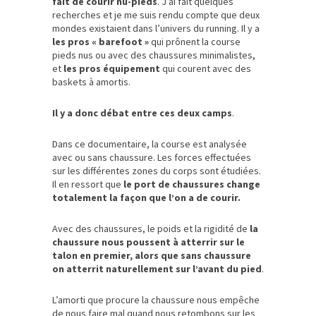
fait de courir nu-pieds
. J’ai fait quelques
recherches et je me suis rendu compte que deux
mondes existaient dans l’univers du running. Il y a
les pros « barefoot »
qui prônent la course
pieds nus ou avec des chaussures minimalistes,
et
les pros équipement
qui courent avec des
baskets à amortis.
Il y a donc débat entre ces deux camps
.
Dans ce documentaire, la course est analysée
avec ou sans chaussure. Les forces effectuées
sur les différentes zones du corps sont étudiées.
Il en ressort que
le port de chaussures change
totalement la façon que l’on a de courir.
Avec des chaussures, le poids et la rigidité de
la
chaussure nous poussent à atterrir sur le
talon en premier, alors que sans chaussure
on atterrit naturellement sur l’avant du pied
.
L’amorti que procure la chaussure nous empêche
de nous faire mal quand nous retombons sur les