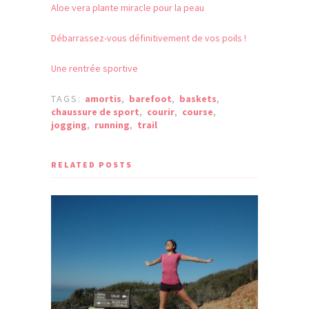
Aloe vera plante miracle pour la peau
Débarrassez-vous définitivement de vos poils !
Une rentrée sportive
TAGS:
amortis
,
barefoot
,
baskets
,
chaussure de sport
,
courir
,
course
,
jogging
,
running
,
trail
RELATED POSTS