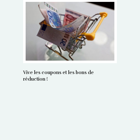
Vive les coupons et les bons de
réduction !
La régula
poids maî