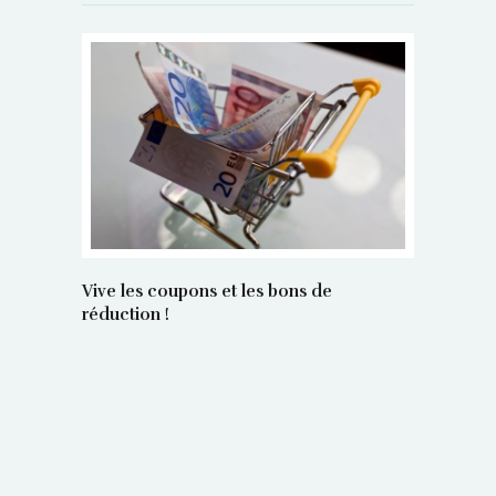
Vive les coupons et les bons de
réduction !
La régula
poids maî