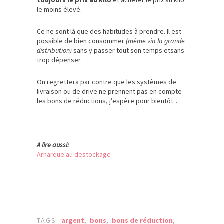
toujours le prix au kilo
et acheter le prix au kilo
le moins élevé.
Ce ne sont là que des habitudes à prendre. Il est
possible de bien consommer
(même via la grande
distribution)
sans y passer tout son temps etsans
trop dépenser.
On regrettera par contre que les systèmes de
livraison ou de drive ne prennent pas en compte
les bons de réductions, j’espère pour bientôt…
A lire aussi:
Arnarque au destockage
TAGS:
argent
,
bons
,
bons de réduction
,