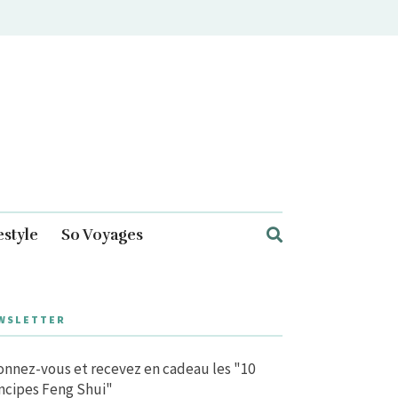
estyle
So Voyages
WSLETTER
nnez-vous et recevez en cadeau les "10
ncipes Feng Shui"