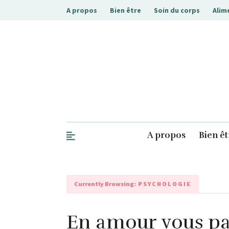
A propos
Bien être
Soin du corps
Alim
.php
A propos
Bien êt
Currently Browsing:
PSYCHOLOGIE
En amour vous par