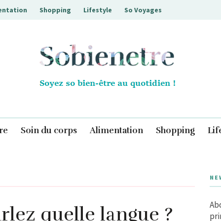
entation
Shopping
Lifestyle
So Voyages
Sobienetre
re
Soin du corps
Alimentation
Shopping
Lif
NE
Abo
lez quelle langue ?
pri