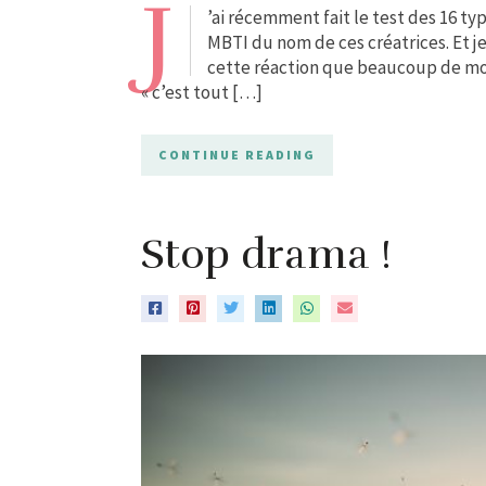
J
’ai récemment fait le test des 16 t
MBTI du nom de ces créatrices. Et je d
cette réaction que beaucoup de mond
« c’est tout […]
CONTINUE READING
Stop drama !