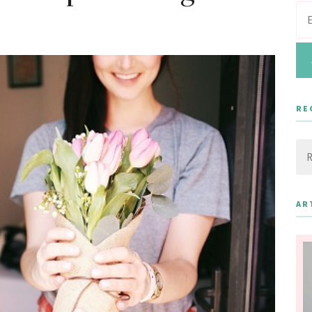
RE
Rec
AR