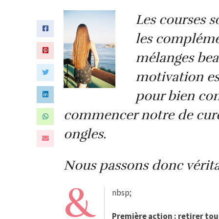
Les courses so
les complémen
mélanges beau
motivation es
pour bien co
commencer notre de cure
ongles.
Nous passons donc vérita
&
nbsp;
Première action : retirer tou