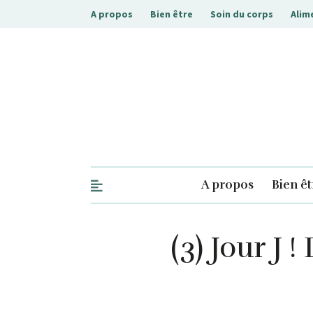
A propos
Bien être
Soin du corps
Alim
.php
A propos
Bien êt
(3) Jour J 