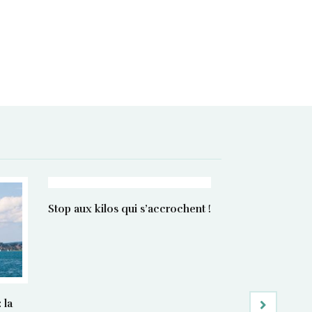
Stop aux kilos qui s’accrochent !
 la
Manger bon e