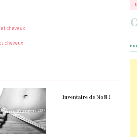
B
 et cheveux
vos cheveux
PU
Inventaire de Noël !