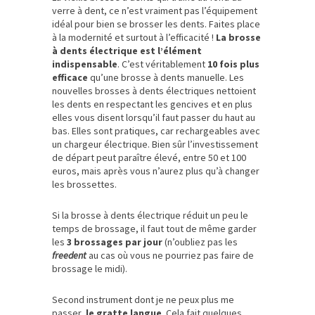
verre à dent, ce n’est vraiment pas l’équipement
idéal pour bien se brosser les dents. Faites place
à la modernité et surtout à l’efficacité !
La brosse
à dents électrique est l’élément
indispensable
. C’est véritablement
10 fois plus
efficace
qu’une brosse à dents manuelle. Les
nouvelles brosses à dents électriques nettoient
les dents en respectant les gencives et en plus
elles vous disent lorsqu’il faut passer du haut au
bas. Elles sont pratiques, car rechargeables avec
un chargeur électrique. Bien sûr l’investissement
de départ peut paraître élevé, entre 50 et 100
euros, mais après vous n’aurez plus qu’à changer
les brossettes.
Si la brosse à dents électrique réduit un peu le
temps de brossage, il faut tout de même garder
les
3 brossages par jour
(n’oubliez pas les
freedent
au cas où vous ne pourriez pas faire de
brossage le midi).
Second instrument dont je ne peux plus me
passer,
le gratte langue
. Cela fait quelques