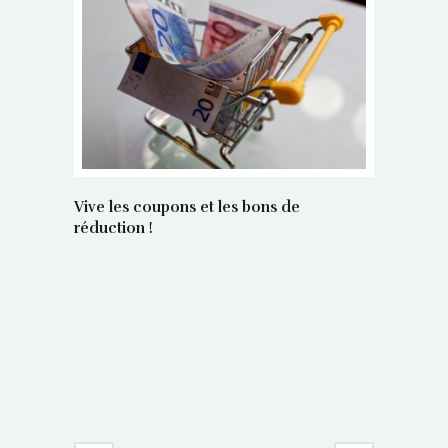
Vive les coupons et les bons de
réduction !
La régula
poids maî