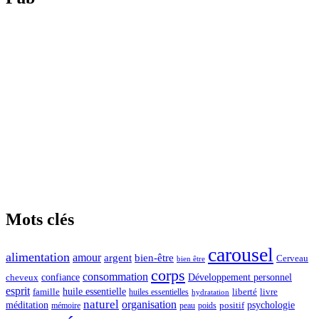
Mots clés
carousel
alimentation
amour
argent
bien-être
Cerveau
bien être
corps
consommation
confiance
Développement personnel
cheveux
esprit
huile essentielle
famille
liberté
livre
huiles essentielles
hydratation
naturel
organisation
méditation
psychologie
positif
mémoire
peau
poids