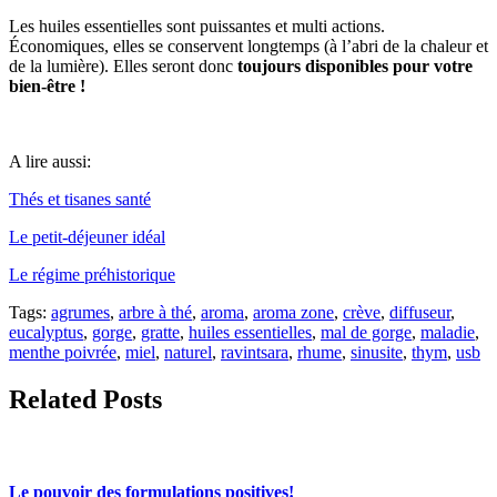
Les huiles essentielles sont puissantes et multi actions.
Économiques, elles se conservent longtemps (à l’abri de la chaleur et
de la lumière). Elles seront donc
toujours disponibles pour votre
bien-être !
A lire aussi:
Thés et tisanes santé
Le petit-déjeuner idéal
Le régime préhistorique
Tags:
agrumes
,
arbre à thé
,
aroma
,
aroma zone
,
crève
,
diffuseur
,
eucalyptus
,
gorge
,
gratte
,
huiles essentielles
,
mal de gorge
,
maladie
,
menthe poivrée
,
miel
,
naturel
,
ravintsara
,
rhume
,
sinusite
,
thym
,
usb
Related Posts
Le pouvoir des formulations positives!