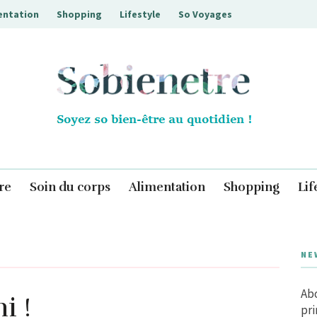
entation
Shopping
Lifestyle
So Voyages
Sobienetre
re
Soin du corps
Alimentation
Shopping
Lif
NE
Abo
i !
pri