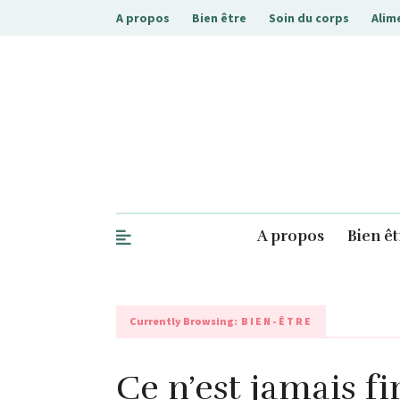
A propos
Bien être
Soin du corps
Alim
.php
A propos
Bien êt
Currently Browsing:
BIEN-ÊTRE
Ce n’est jamais fin