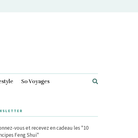
estyle
So Voyages
WSLETTER
nnez-vous et recevez en cadeau les "10
ncipes Feng Shui"