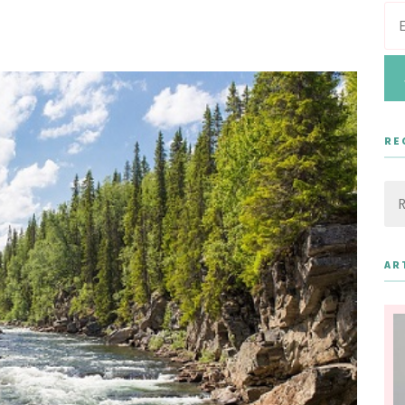
RE
Rec
AR