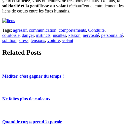
yeux et
souriez
, vous obtiendrez de très bons résultats. De plus,
la
solidarité et la gentillesse au volant
réchauffent et entretiennent les
liens de cœurs entre les êtres humains.
Tags:
agressif
,
communication
,
comportements
,
Conduite
,
courtoisie
,
danger
,
instincts
,
insultes
,
klaxon
,
nervosité
,
personnalité
,
solution
,
stress
,
tensions
,
voiture
,
volant
Related Posts
Méditer, c’est gagner du temps !
Ne faites plus de cadeaux
Quand le corps prend la parole