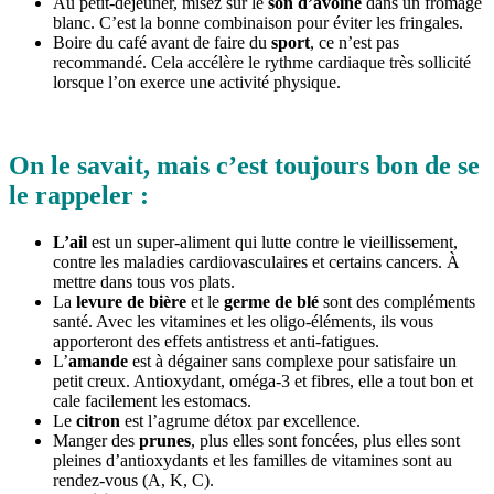
Au petit-déjeuner, misez sur le
son d’avoine
dans un fromage
blanc. C’est la bonne combinaison pour éviter les fringales.
Boire du café avant de faire du
sport
, ce n’est pas
recommandé. Cela accélère le rythme cardiaque très sollicité
lorsque l’on exerce une activité physique.
On le savait, mais c’est toujours bon de se
le rappeler :
L’ail
est un super-aliment qui lutte contre le vieillissement,
contre les maladies cardiovasculaires et certains cancers. À
mettre dans tous vos plats.
La
levure de bière
et le
germe de blé
sont des compléments
santé. Avec les vitamines et les oligo-éléments, ils vous
apporteront des effets antistress et anti-fatigues.
L’
amande
est à dégainer sans complexe pour satisfaire un
petit creux. Antioxydant, oméga-3 et fibres, elle a tout bon et
cale facilement les estomacs.
Le
citron
est l’agrume détox par excellence.
Manger des
prunes
, plus elles sont foncées, plus elles sont
pleines d’antioxydants et les familles de vitamines sont au
rendez-vous (A, K, C).