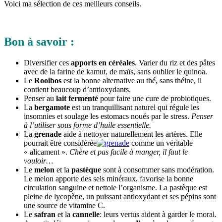
Voici ma sélection de ces meilleurs conseils.
Bon à savoir :
Diversifier ces
apports en céréales
. Varier du riz et des pâtes
avec de la farine de kamut, de maïs, sans oublier le quinoa.
Le
Rooibos
est la bonne alternative au thé, sans théine, il
contient beaucoup d’antioxydants.
Penser au
lait fermenté
pour faire une cure de probiotiques.
La
bergamote
est un tranquillisant naturel qui régule les
insomnies et soulage les estomacs noués par le stress.
Penser
à l’utiliser sous forme d’huile essentielle.
La
grenade
aide à nettoyer naturellement les artères. Elle
pourrait être considérée
comme un véritable
« alicament ».
Chère et pas facile à manger, il faut le
vouloir…
Le
melon
et la
pastèque
sont à consommer sans modération.
Le melon apporte des sels minéraux, favorise la bonne
circulation sanguine et nettoie l’organisme. La pastèque est
pleine de lycopène, un puissant antioxydant et ses pépins sont
une source de vitamine C.
Le
safran
et la
cannelle
: leurs vertus aident à garder le moral.