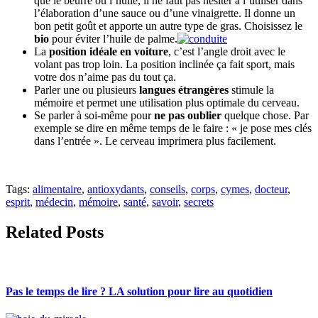
que le beurre ou l’huile, il ne faut pas hésiter à l’utiliser dans
l’élaboration d’une sauce ou d’une vinaigrette. Il donne un
bon petit goût et apporte un autre type de gras. Choisissez le
bio
pour éviter l’huile de palme.
La
position idéale en voiture
, c’est l’angle droit avec le
volant pas trop loin. La position inclinée ça fait sport, mais
votre dos n’aime pas du tout ça.
Parler une ou plusieurs
langues étrangères
stimule la
mémoire et permet une utilisation plus optimale du cerveau.
Se parler à soi-même pour
ne pas oublier
quelque chose. Par
exemple se dire en même temps de le faire : « je pose mes clés
dans l’entrée ». Le cerveau imprimera plus facilement.
Tags:
alimentaire
,
antioxydants
,
conseils
,
corps
,
cymes
,
docteur
,
esprit
,
médecin
,
mémoire
,
santé
,
savoir
,
secrets
Related Posts
Pas le temps de lire ? LA solution pour lire au quotidien