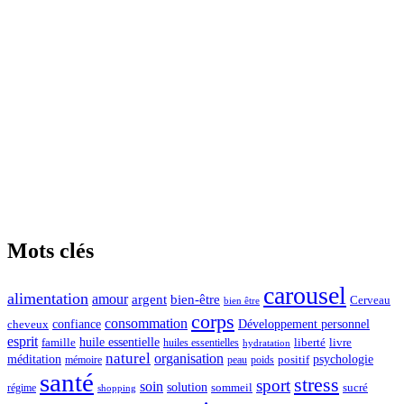
Mots clés
carousel
alimentation
amour
argent
bien-être
Cerveau
bien être
corps
consommation
confiance
Développement personnel
cheveux
esprit
huile essentielle
famille
liberté
livre
huiles essentielles
hydratation
naturel
organisation
méditation
psychologie
positif
mémoire
peau
poids
santé
stress
sport
soin
solution
sommeil
sucré
régime
shopping