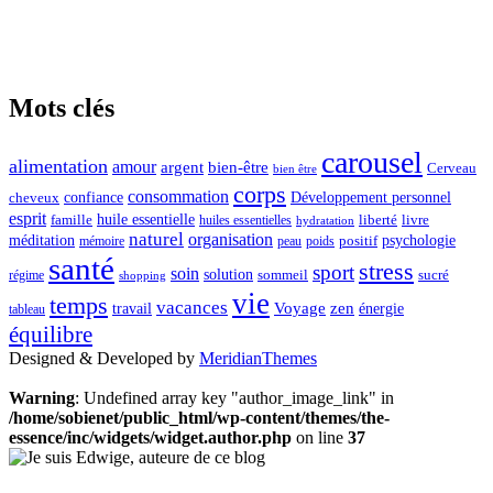
Mots clés
carousel
alimentation
amour
argent
bien-être
Cerveau
bien être
corps
consommation
confiance
Développement personnel
cheveux
esprit
huile essentielle
famille
liberté
livre
huiles essentielles
hydratation
naturel
organisation
méditation
psychologie
positif
mémoire
peau
poids
santé
stress
sport
soin
solution
sommeil
sucré
régime
shopping
vie
temps
vacances
Voyage
zen
travail
énergie
tableau
équilibre
Designed & Developed by
MeridianThemes
Warning
: Undefined array key "author_image_link" in
/home/sobienet/public_html/wp-content/themes/the-
essence/inc/widgets/widget.author.php
on line
37