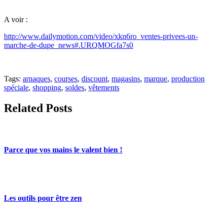
A voir :
http://www.dailymotion.com/video/xkn6ro_ventes-privees-un-
marche-de-dupe_news#.URQMOGfa7s0
Tags:
arnaques
,
courses
,
discount
,
magasins
,
marque
,
production
spéciale
,
shopping
,
soldes
,
vêtements
Related Posts
Parce que vos mains le valent bien !
Les outils pour être zen