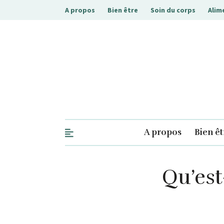
A propos
Bien être
Soin du corps
Alim
.php
A propos
Bien êt
Qu’est