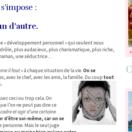
s’impose :
un d’autre.
ès de « développement personnel » qui veulent nous
 drôle, plus audacieux, plus charismatique, plus riche,
B
r maman, une séductrice…
me il faut »
à chaque situation de la vie.
On se
es, avec le chef, avec les amis, la famille. Du coup
tout
.
ssez ceci ou trop cela. On
ue l’on ne peut pas dire ce
e cadre et agir d’une certaine
r d’être soi-même, car on se
e personne. Mais le seul juge