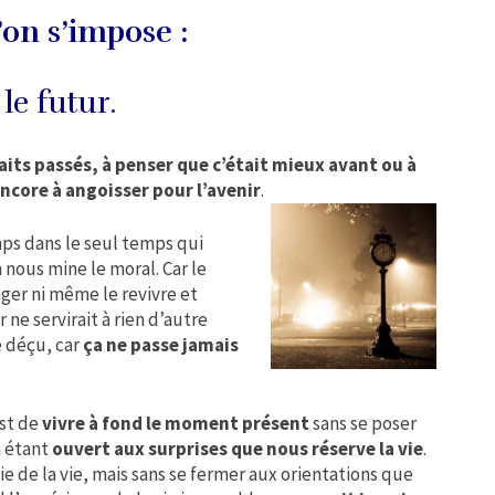
on s’impose :
le futur.
aits passés, à penser que c’était mieux avant ou à
ncore à angoisser pour l’avenir
.
ps dans le seul temps qui
 nous mine le moral. Car le
ger ni même le revivre et
 ne servirait à rien d’autre
e déçu, car
ça ne passe jamais
est de
vivre à fond le moment présent
sans se poser
n étant
ouvert aux surprises que nous réserve la vie
.
tie de la vie, mais sans se fermer aux orientations que