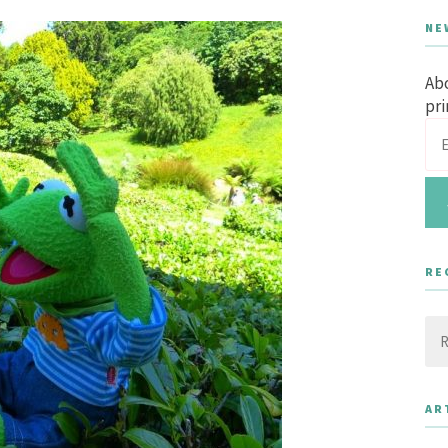
NE
Abo
pri
RE
Rec
AR