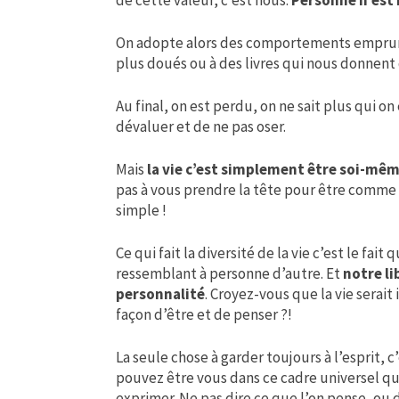
de cette valeur, c’est nous.
Personne n’est 
On adopte alors des comportements emprunt
plus doués ou à des livres qui nous donnent
Au final, on est perdu, on ne sait plus qui on
dévaluer et de ne pas oser.
Mais
la vie c’est simplement être soi-même
pas à vous prendre la tête pour être comme 
simple !
Ce qui fait la diversité de la vie c’est le fait 
ressemblant à personne d’autre. Et
notre li
personnalité
. Croyez-vous que la vie serai
façon d’être et de penser ?!
La seule chose à garder toujours à l’esprit, c
pouvez être vous dans ce cadre universel q
exprimer. Ne pas dire ce que l’on pense, ou 