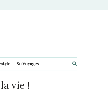
estyle
So Voyages
a vie !