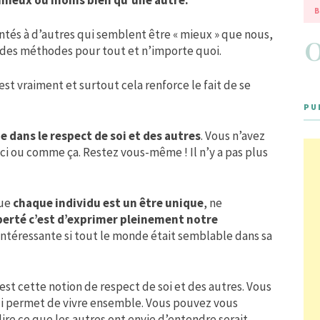
mieux ou moins bien qu’une autre.
B
és à d’autres qui semblent être « mieux » que nous,
 des méthodes pour tout et n’importe quoi.
 est vraiment et surtout cela renforce le fait de se
PU
 dans le respect de soi et des autres
. Vous n’avez
ci ou comme ça. Restez vous-même ! Il n’y a pas plus
que
chaque individu est un être unique
, ne
berté c’est d’exprimer pleinement notre
t intéressante si tout le monde était semblable dans sa
’est cette notion de respect de soi et des autres. Vous
ui permet de vivre ensemble. Vous pouvez vous
dire ce que les autres ont envie d’entendre serait