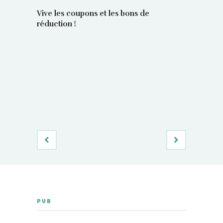
Vive les coupons et les bons de
réduction !
La régula
poids maî
PUB