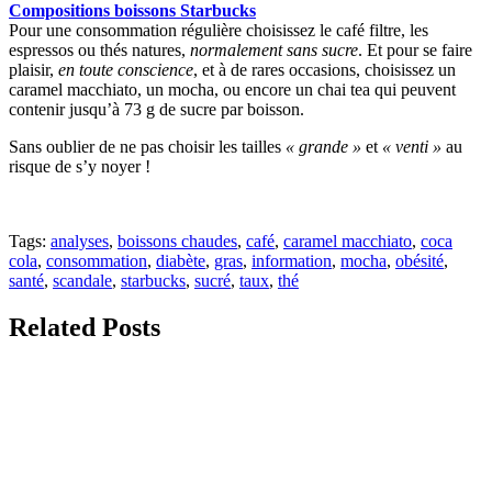
Compositions boissons Starbucks
Pour une consommation régulière choisissez le café filtre, les
espressos ou thés natures,
normalement sans sucre
. Et pour se faire
plaisir,
en toute conscience
, et à de rares occasions, choisissez un
caramel macchiato, un mocha, ou encore un chai tea qui peuvent
contenir jusqu’à 73 g de sucre par boisson.
Sans oublier de ne pas choisir les tailles
« grande »
et
« venti »
au
risque de s’y noyer !
Tags:
analyses
,
boissons chaudes
,
café
,
caramel macchiato
,
coca
cola
,
consommation
,
diabète
,
gras
,
information
,
mocha
,
obésité
,
santé
,
scandale
,
starbucks
,
sucré
,
taux
,
thé
Related Posts