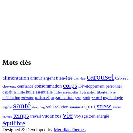
Mots clés
carousel
alimentation
amour
argent
bien-être
Cerveau
bien être
corps
consommation
confiance
Développement personnel
cheveux
esprit
huile essentielle
famille
liberté
livre
huiles essentielles
hydratation
naturel
organisation
méditation
psychologie
positif
mémoire
peau
poids
santé
stress
sport
soin
solution
sommeil
sucré
régime
shopping
vie
temps
vacances
Voyage
zen
travail
énergie
tableau
équilibre
Designed & Developed by
MeridianThemes