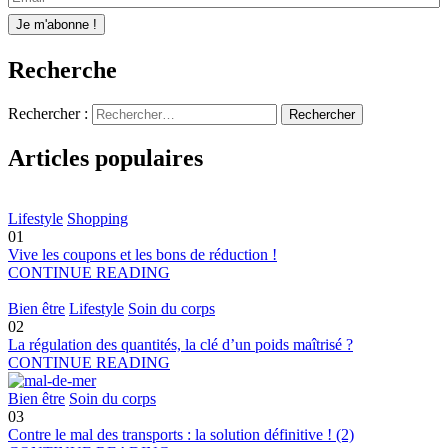
Recherche
Rechercher :
Articles populaires
Lifestyle
Shopping
01
Vive les coupons et les bons de réduction !
CONTINUE READING
Bien être
Lifestyle
Soin du corps
02
La régulation des quantités, la clé d’un poids maîtrisé ?
CONTINUE READING
Bien être
Soin du corps
03
Contre le mal des transports : la solution définitive ! (2)