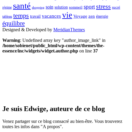
santé
stress
sport
soin
solution
sommeil
sucré
régime
shopping
vie
temps
vacances
Voyage
zen
travail
énergie
tableau
équilibre
Designed & Developed by
MeridianThemes
Warning
: Undefined array key "author_image_link" in
/home/sobienet/public_html/wp-content/themes/the-
essence/inc/widgets/widget.author.php
on line
37
Je suis Edwige, auteure de ce blog
Venez partager sur ce blog consacré au bien-être. Vous trouverez
toutes les infos dans "A propos".