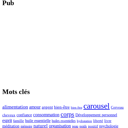
Pub
Mots clés
carousel
alimentation
amour
argent
bien-être
Cerveau
bien être
corps
consommation
confiance
Développement personnel
cheveux
esprit
huile essentielle
famille
liberté
livre
huiles essentielles
hydratation
naturel
organisation
méditation
psychologie
positif
mémoire
peau
poids