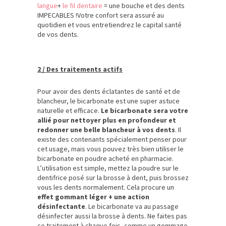
langue
+
le fil dentaire
= une bouche et des dents
IMPECABLES !Votre confort sera assuré au
quotidien et vous entretiendrez le capital santé
de vos dents.
2 / Des traitements actifs
Pour avoir des dents éclatantes de santé et de
blancheur, le bicarbonate est une super astuce
naturelle et efficace.
Le bicarbonate sera votre
allié pour nettoyer plus en profondeur et
redonner une belle blancheur à vos dents
. Il
existe des contenants spécialement penser pour
cet usage, mais vous pouvez très bien utiliser le
bicarbonate en poudre acheté en pharmacie.
L’utilisation est simple, mettez la poudre sur le
dentifrice posé sur la brosse à dent, puis brossez
vous les dents normalement. Cela procure un
effet gommant léger + une action
désinfectante
. Le bicarbonate va au passage
désinfecter aussi la brosse à dents. Ne faites pas
ce traitement à chaque fois, comme un gommage