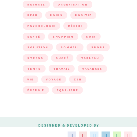
NATUREL
ORGANISATION
PEAU
POIDS
POSITIF
PSYCHOLOGIE
RÉGIME
SANTÉ
SHOPPING
SOIN
SOLUTION
SOMMEIL
SPORT
STRESS
SUCRÉ
TABLEAU
TEMPS
TRAVAIL
VACANCES
VIE
VOYAGE
ZEN
ÉNERGIE
ÉQUILIBRE
DESIGNED & DEVELOPED BY
MERIDIANTHEMES