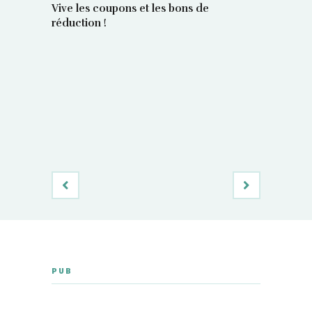
Vive les coupons et les bons de
réduction !
La régula
poids maî
PUB