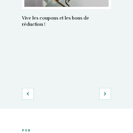
Vive les coupons et les bons de
réduction !
La régula
poids maî
PUB