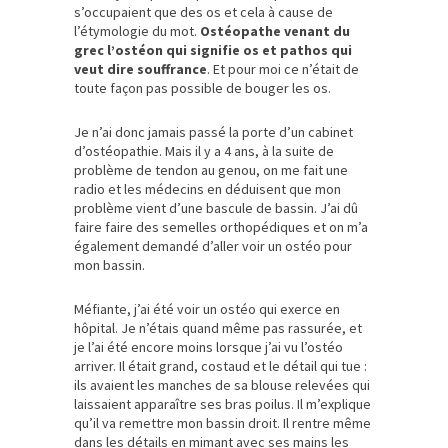
s’occupaient que des os et cela à cause de
l’étymologie du mot.
Ostéopathe venant du
grec l’ostéon qui signifie os et pathos qui
veut dire souffrance
. Et pour moi ce n’était de
toute façon pas possible de bouger les os.
Je n’ai donc jamais passé la porte d’un cabinet
d’ostéopathie. Mais il y a 4 ans, à la suite de
problème de tendon au genou, on me fait une
radio et les médecins en déduisent que mon
problème vient d’une bascule de bassin. J’ai dû
faire faire des semelles orthopédiques et on m’a
également demandé d’aller voir un ostéo pour
mon bassin.
Méfiante, j’ai été voir un ostéo qui exerce en
hôpital. Je n’étais quand même pas rassurée, et
je l’ai été encore moins lorsque j’ai vu l’ostéo
arriver. Il était grand, costaud et le détail qui tue :
ils avaient les manches de sa blouse relevées qui
laissaient apparaître ses bras poilus. Il m’explique
qu’il va remettre mon bassin droit. Il rentre même
dans les détails en mimant avec ses mains les