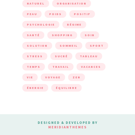
NATUREL
ORGANISATION
PEAU
POIDS
POSITIF
PSYCHOLOGIE
RÉGIME
SANTÉ
SHOPPING
SOIN
SOLUTION
SOMMEIL
SPORT
STRESS
SUCRÉ
TABLEAU
TEMPS
TRAVAIL
VACANCES
VIE
VOYAGE
ZEN
ÉNERGIE
ÉQUILIBRE
DESIGNED & DEVELOPED BY
MERIDIANTHEMES