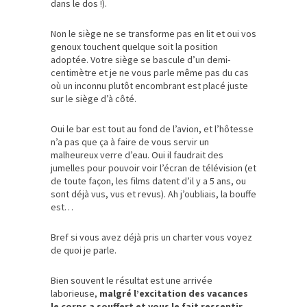
dans le dos !).
Non le siège ne se transforme pas en lit et oui vos
genoux touchent quelque soit la position
adoptée. Votre siège se bascule d’un demi-
centimètre et je ne vous parle même pas du cas
où un inconnu plutôt encombrant est placé juste
sur le siège d’à côté.
Oui le bar est tout au fond de l’avion, et l’hôtesse
n’a pas que ça à faire de vous servir un
malheureux verre d’eau. Oui il faudrait des
jumelles pour pouvoir voir l’écran de télévision (et
de toute façon, les films datent d’il y a 5 ans, ou
sont déjà vus, vus et revus). Ah j’oubliais, la bouffe
est…
Bref si vous avez déjà pris un charter vous voyez
de quoi je parle.
Bien souvent le résultat est une arrivée
laborieuse,
malgré l’excitation des vacances
le corps a souffert et vous le fait ressentir
.