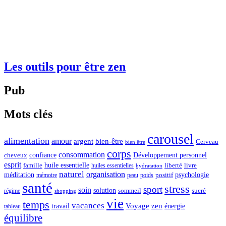
Les outils pour être zen
Pub
Mots clés
carousel
alimentation
amour
argent
bien-être
Cerveau
bien être
corps
consommation
confiance
Développement personnel
cheveux
esprit
huile essentielle
famille
liberté
livre
huiles essentielles
hydratation
naturel
organisation
méditation
psychologie
positif
mémoire
peau
poids
santé
stress
sport
soin
solution
sommeil
sucré
régime
shopping
vie
temps
vacances
Voyage
zen
travail
énergie
tableau
équilibre