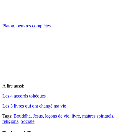
Platon, oeuvres complètes
A lire aussi:
Les 4 accords toltèques
Les 3 livres qui ont changé ma vie
Tags:
Bouddha
,
Jésus
,
leçons de vie
,
livre
,
maîtres spirituels
,
religions
,
Socrate