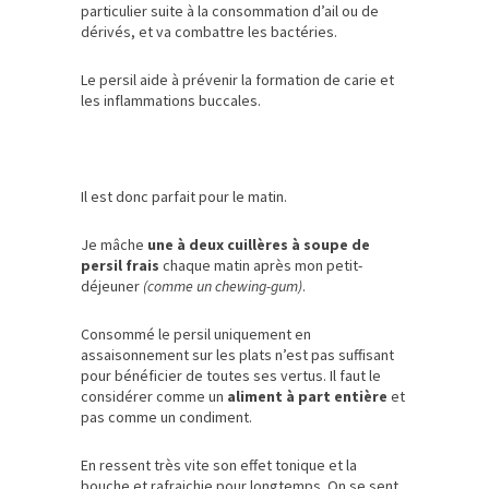
particulier suite à la consommation d’ail ou de
dérivés, et va combattre les bactéries.
Le persil aide à prévenir la formation de carie et
les inflammations buccales.
Il est donc parfait pour le matin.
Je mâche
une à deux cuillères à soupe de
persil frais
chaque matin après mon petit-
déjeuner
(comme un chewing-gum)
.
Consommé le persil uniquement en
assaisonnement sur les plats n’est pas suffisant
pour bénéficier de toutes ses vertus. Il faut le
considérer comme un
aliment à part entière
et
pas comme un condiment.
En ressent très vite son effet tonique et la
bouche et rafraichie pour longtemps. On se sent