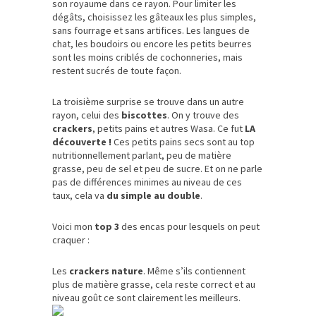
son royaume dans ce rayon. Pour limiter les
dégâts, choisissez les gâteaux les plus simples,
sans fourrage et sans artifices. Les langues de
chat, les boudoirs ou encore les petits beurres
sont les moins criblés de cochonneries, mais
restent sucrés de toute façon.
La troisième surprise se trouve dans un autre
rayon, celui des
biscottes
. On y trouve des
crackers
, petits pains et autres Wasa. Ce fut
LA
découverte !
Ces petits pains secs sont au top
nutritionnellement parlant, peu de matière
grasse, peu de sel et peu de sucre. Et on ne parle
pas de différences minimes au niveau de ces
taux, cela va
du simple au double
.
Voici mon
top 3
des encas pour lesquels on peut
craquer :
Les
crackers nature
. Même s’ils contiennent
plus de matière grasse, cela reste correct et au
niveau goût ce sont clairement les meilleurs.