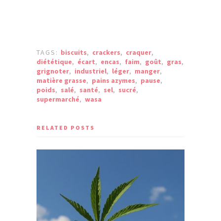
TAGS:
biscuits
,
crackers
,
craquer
,
diététique
,
écart
,
encas
,
faim
,
goût
,
gras
,
grignoter
,
industriel
,
léger
,
manger
,
matière grasse
,
pains azymes
,
pause
,
poids
,
salé
,
santé
,
sel
,
sucré
,
supermarché
,
wasa
RELATED POSTS