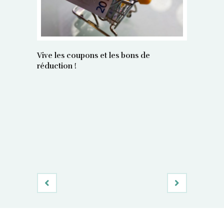
Vive les coupons et les bons de
réduction !
La régula
poids maî