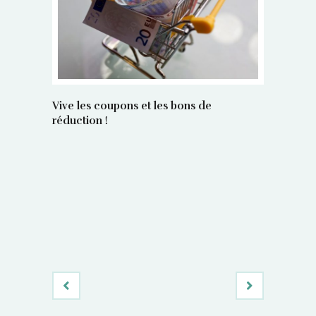
Vive les coupons et les bons de
réduction !
La régula
poids maî