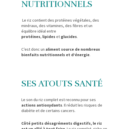
NUTRITIONNELS
Le riz contient des protéines végétales, des
minéraux, des vitamines, des fibres et un
équilibre idéal entre
protéines
,
lipides
et
glucides
.
C’est donc un
aliment source de nombreux
bienfaits nutritionnels et d’énergie
.
SES ATOUTS SANTÉ
Le son du riz complet est reconnu pour ses
actions antioxydants
. Il réduit les risques de
diabète et de certains cancers.
Côté petits désagréments digestifs, le riz
est un allié à tout faire
. Le riz complet, riche en