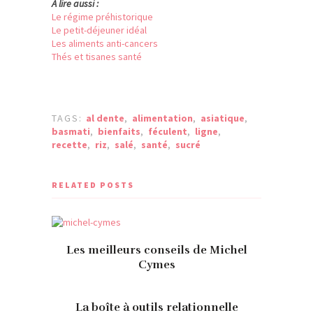
À lire aussi :
Le régime préhistorique
Le petit-déjeuner idéal
Les aliments anti-cancers
Thés et tisanes santé
TAGS:
al dente
,
alimentation
,
asiatique
,
basmati
,
bienfaits
,
féculent
,
ligne
,
recette
,
riz
,
salé
,
santé
,
sucré
RELATED POSTS
Les meilleurs conseils de Michel
Cymes
La boîte à outils relationnelle