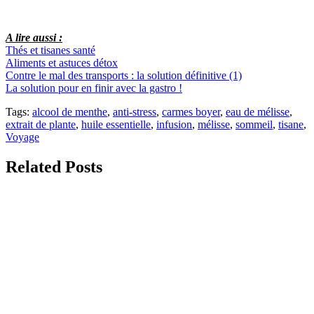
A lire aussi :
Thés et tisanes santé
Aliments et astuces détox
Contre le mal des transports : la solution définitive (1)
La solution pour en finir avec la gastro !
Tags:
alcool de menthe
,
anti-stress
,
carmes boyer
,
eau de mélisse
,
extrait de plante
,
huile essentielle
,
infusion
,
mélisse
,
sommeil
,
tisane
,
Voyage
Related Posts