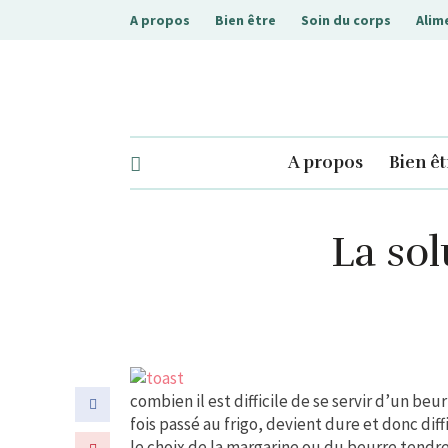
A propos
Bien être
Soin du corps
Alim
A propos
Bien êt
.php
La sol
combien il est difficile de se servir d’un beur
fois passé au frigo, devient dure et donc diff
le choix de la margarine ou du beurre tendre 