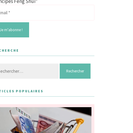
ncipes Feng Shui"
CHERCHE
hercher :
TICLES POPULAIRES