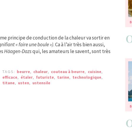
B
me principe de conduction de la chaleur va sortir en
nifiant « faire une boule »)
. Ca à l’air très bien aussi,
ces
Häagen-Dazs
qui, les amateurs le savent, sont très
TAGS:
beurre
,
chaleur
,
couteau à beurre
,
cuisine
,
efficace
,
étaler
,
futuriste
,
tarine
,
technologique
,
titane
,
usten
,
ustensile
B