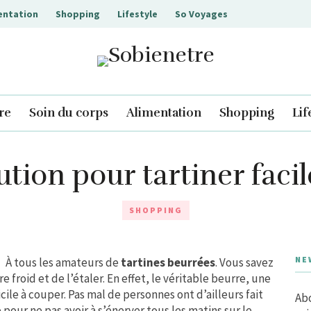
entation
Shopping
Lifestyle
So Voyages
Sobienetre
re
Soin du corps
Alimentation
Shopping
Lif
ution pour tartiner fac
SHOPPING
NE
À tous les amateurs de
tartines beurrées
. Vous savez
re froid et de l’étaler. En effet, le véritable beurre, une
icile à couper. Pas mal de personnes ont d’ailleurs fait
Abo
pour ne pas avoir à s’énerver tous les matins sur le