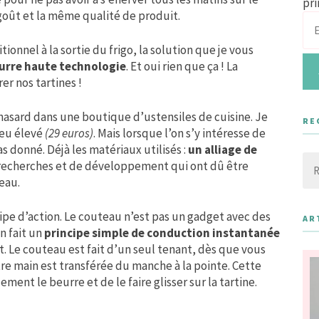
pri
goût et la même qualité de produit.
ionnel à la sortie du frigo, la solution que je vous
urre haute technologie
. Et oui rien que ça ! La
er nos tartines !
hasard dans une boutique d’ustensiles de cuisine. Je
RE
peu élevé
(29 euros)
. Mais lorsque l’on s’y intéresse de
 donné. Déjà les matériaux utilisés :
un
alliage de
Rec
e recherches et de développement qui ont dû être
eau.
ipe d’action. Le couteau n’est pas un gadget avec des
AR
n fait un
principe simple de conduction instantanée
nt. Le couteau est fait d’un seul tenant, dès que vous
re main est transférée du manche à la pointe. Cette
ent le beurre et de le faire glisser sur la tartine.