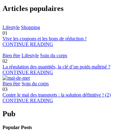
Articles populaires
Lifestyle
Shopping
01
Vive les coupons et les bons de réduction !
CONTINUE READING
Bien être
Lifestyle
Soin du corps
02
La régulation des quantités, la clé d’un poids maîtrisé ?
CONTINUE READING
Bien être
Soin du corps
03
Contre le mal des transports : la solution définitive ! (2)
CONTINUE READING
Pub
Popular Posts