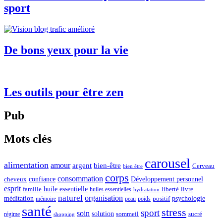
sport
De bons yeux pour la vie
Les outils pour être zen
Pub
Mots clés
carousel
alimentation
amour
argent
bien-être
Cerveau
bien être
corps
consommation
confiance
Développement personnel
cheveux
esprit
huile essentielle
famille
liberté
livre
huiles essentielles
hydratation
naturel
organisation
méditation
psychologie
positif
mémoire
peau
poids
santé
stress
sport
soin
solution
sommeil
sucré
régime
shopping