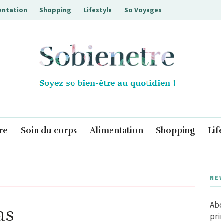
entation
Shopping
Lifestyle
So Voyages
Sobienetre
re
Soin du corps
Alimentation
Shopping
Lif
NE
Abo
as
pri