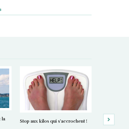
B
 la
Manger bon e
Stop aux kilos qui s’accrochent !