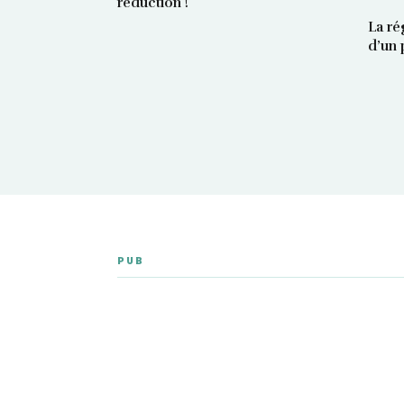
réduction !
La ré
d’un 
PUB