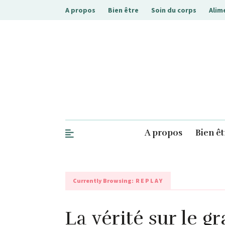
A propos
Bien être
Soin du corps
Alim
.php
A propos
Bien êt
Currently Browsing:
REPLAY
La vérité sur le gr