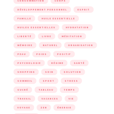
CONSOMMATION
CORPS
DÉVELOPPEMENT PERSONNEL
ESPRIT
FAMILLE
HUILE ESSENTIELLE
HUILES ESSENTIELLES
HYDRATATION
LIBERTÉ
LIVRE
MÉDITATION
MÉMOIRE
NATUREL
ORGANISATION
PEAU
POIDS
POSITIF
PSYCHOLOGIE
RÉGIME
SANTÉ
SHOPPING
SOIN
SOLUTION
SOMMEIL
SPORT
STRESS
SUCRÉ
TABLEAU
TEMPS
TRAVAIL
VACANCES
VIE
VOYAGE
ZEN
ÉNERGIE