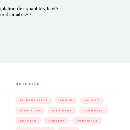
gulation des quantités, la clé
poids maîtrisé ?
MOTS CLÉS
ALIMENTATION
AMOUR
ARGENT
BIEN-ÊTRE
BIEN ÊTRE
CAROUSEL
CERVEAU
CHEVEUX
CONFIANCE