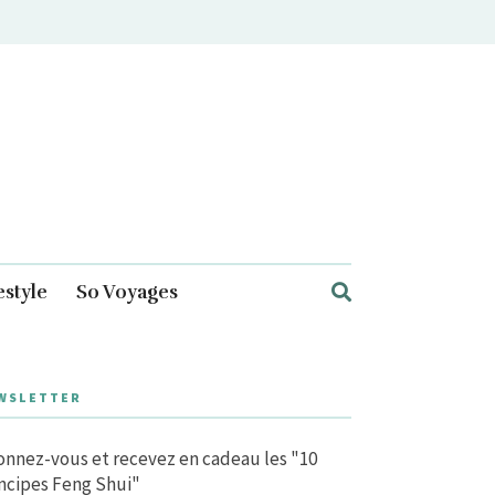
estyle
So Voyages
WSLETTER
nnez-vous et recevez en cadeau les "10
ncipes Feng Shui"