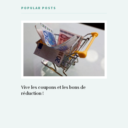
POPULAR POSTS
Vive les coupons et les bons de
réduction !
La régula
poids maî