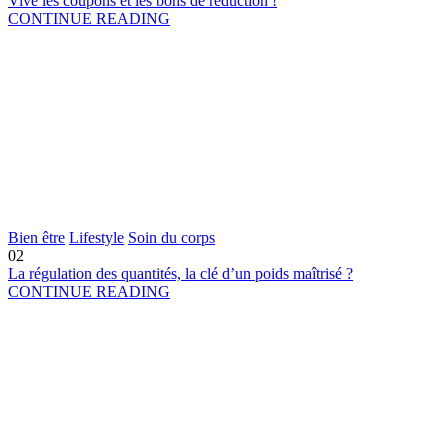
Vive les coupons et les bons de réduction !
CONTINUE READING
Bien être
Lifestyle
Soin du corps
02
La régulation des quantités, la clé d’un poids maîtrisé ?
CONTINUE READING