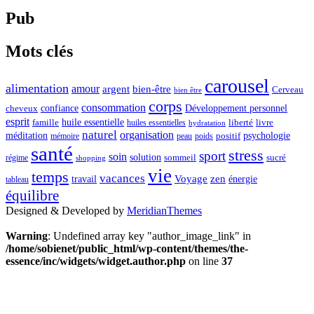
Pub
Mots clés
carousel
alimentation
amour
argent
bien-être
Cerveau
bien être
corps
consommation
confiance
Développement personnel
cheveux
esprit
huile essentielle
famille
liberté
livre
huiles essentielles
hydratation
naturel
organisation
méditation
psychologie
positif
mémoire
peau
poids
santé
stress
sport
soin
solution
sommeil
sucré
régime
shopping
vie
temps
vacances
Voyage
zen
travail
énergie
tableau
équilibre
Designed & Developed by
MeridianThemes
Warning
: Undefined array key "author_image_link" in
/home/sobienet/public_html/wp-content/themes/the-
essence/inc/widgets/widget.author.php
on line
37