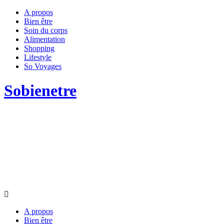
A propos
Bien être
Soin du corps
Alimentation
Shopping
Lifestyle
So Voyages
Sobienetre
A propos
Bien être