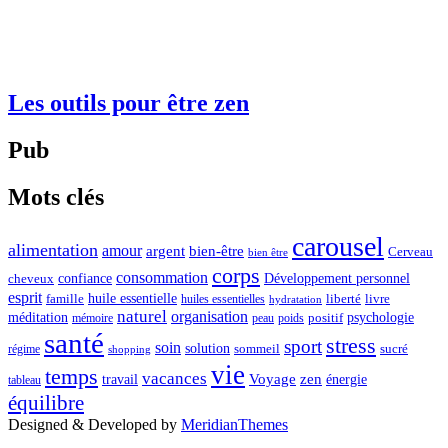
Les outils pour être zen
Pub
Mots clés
carousel
alimentation
amour
argent
bien-être
Cerveau
bien être
corps
consommation
confiance
Développement personnel
cheveux
esprit
huile essentielle
famille
liberté
livre
huiles essentielles
hydratation
naturel
organisation
méditation
psychologie
positif
mémoire
peau
poids
santé
stress
sport
soin
solution
sommeil
sucré
régime
shopping
vie
temps
vacances
Voyage
zen
travail
énergie
tableau
équilibre
Designed & Developed by
MeridianThemes