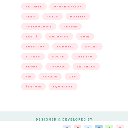
NATUREL
ORGANISATION
PEAU
POIDS
POSITIF
PSYCHOLOGIE
RÉGIME
SANTÉ
SHOPPING
SOIN
SOLUTION
SOMMEIL
SPORT
STRESS
SUCRÉ
TABLEAU
TEMPS
TRAVAIL
VACANCES
VIE
VOYAGE
ZEN
ÉNERGIE
ÉQUILIBRE
DESIGNED & DEVELOPED BY
MERIDIANTHEMES