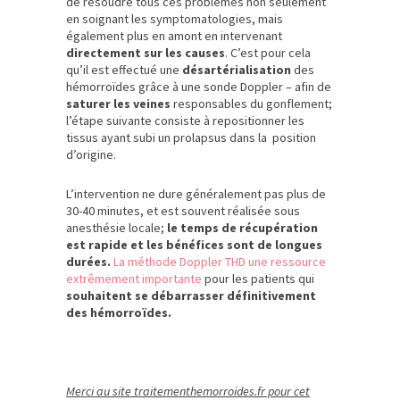
de résoudre tous ces problèmes non seulement
en soignant les symptomatologies, mais
également plus en amont en intervenant
directement sur les causes
. C’est pour cela
qu’il est effectué une
désartérialisation
des
hémorroïdes grâce à une sonde Doppler – afin de
saturer les veines
responsables du gonflement;
l’étape suivante consiste à repositionner les
tissus ayant subi un prolapsus dans la position
d’origine.
L’intervention ne dure généralement pas plus de
30-40 minutes, et est souvent réalisée sous
anesthésie locale;
le temps de récupération
est rapide et les bénéfices sont de longues
durées.
La méthode Doppler THD une ressource
extrêmement importante
pour les patients qui
souhaitent se débarrasser définitivement
des hémorroïdes.
Merci au site traitementhemorroides.fr pour cet