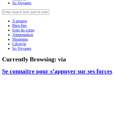
So Voyages
A propos
Bien être
Soin du corps
Alimentation
Shopping
Lifestyle
So Voyages
Currently Browsing:
via
Se connaitre pour s’appuyer sur ses forces