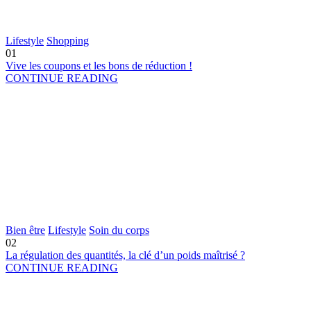
Lifestyle
Shopping
01
Vive les coupons et les bons de réduction !
CONTINUE READING
Bien être
Lifestyle
Soin du corps
02
La régulation des quantités, la clé d’un poids maîtrisé ?
CONTINUE READING