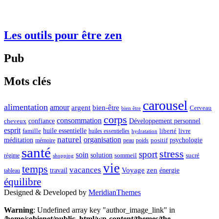
Les outils pour être zen
Pub
Mots clés
carousel
alimentation
amour
argent
bien-être
Cerveau
bien être
corps
consommation
confiance
Développement personnel
cheveux
esprit
huile essentielle
famille
liberté
livre
huiles essentielles
hydratation
naturel
organisation
méditation
psychologie
positif
mémoire
peau
poids
santé
stress
sport
soin
solution
sommeil
sucré
régime
shopping
vie
temps
vacances
Voyage
zen
travail
énergie
tableau
équilibre
Designed & Developed by
MeridianThemes
Warning
: Undefined array key "author_image_link" in
/home/sobienet/public_html/wp-content/themes/the-