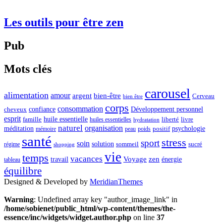
Les outils pour être zen
Pub
Mots clés
carousel
alimentation
amour
argent
bien-être
Cerveau
bien être
corps
consommation
confiance
Développement personnel
cheveux
esprit
huile essentielle
famille
liberté
livre
huiles essentielles
hydratation
naturel
organisation
méditation
psychologie
positif
mémoire
peau
poids
santé
stress
sport
soin
solution
sommeil
sucré
régime
shopping
vie
temps
vacances
Voyage
zen
travail
énergie
tableau
équilibre
Designed & Developed by
MeridianThemes
Warning
: Undefined array key "author_image_link" in
/home/sobienet/public_html/wp-content/themes/the-
essence/inc/widgets/widget.author.php
on line
37