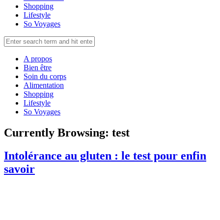
Shopping
Lifestyle
So Voyages
A propos
Bien être
Soin du corps
Alimentation
Shopping
Lifestyle
So Voyages
Currently Browsing:
test
Intolérance au gluten : le test pour enfin
savoir