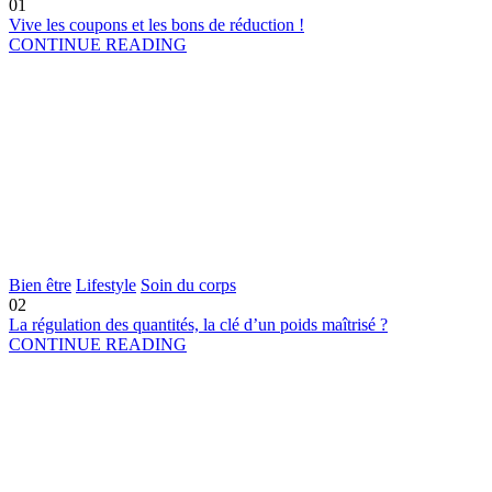
01
Vive les coupons et les bons de réduction !
CONTINUE READING
Bien être
Lifestyle
Soin du corps
02
La régulation des quantités, la clé d’un poids maîtrisé ?
CONTINUE READING