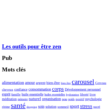
Les outils pour être zen
Pub
Mots clés
carousel
alimentation
amour
argent
bien-être
Cerveau
bien être
corps
consommation
confiance
Développement personnel
cheveux
esprit
huile essentielle
famille
liberté
livre
huiles essentielles
hydratation
naturel
organisation
méditation
psychologie
positif
mémoire
peau
poids
santé
stress
sport
soin
solution
sommeil
sucré
régime
shopping