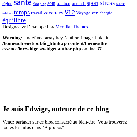
santé
stress
sport
soin
solution
sommeil
sucré
régime
shopping
vie
temps
vacances
Voyage
zen
travail
énergie
tableau
équilibre
Designed & Developed by
MeridianThemes
Warning
: Undefined array key "author_image_link" in
/home/sobienet/public_html/wp-content/themes/the-
essence/inc/widgets/widget.author.php
on line
37
Je suis Edwige, auteure de ce blog
Venez partager sur ce blog consacré au bien-être. Vous trouverez
toutes les infos dans "A propos".