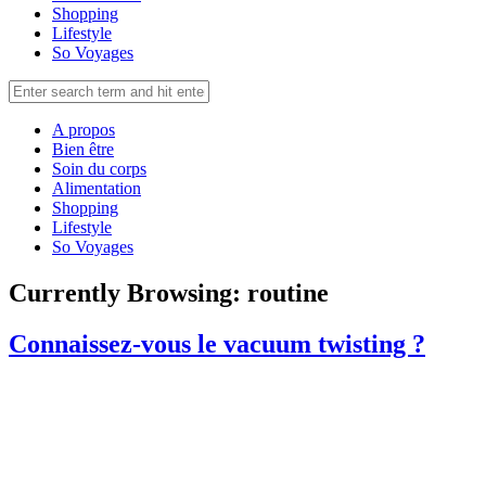
Shopping
Lifestyle
So Voyages
A propos
Bien être
Soin du corps
Alimentation
Shopping
Lifestyle
So Voyages
Currently Browsing:
routine
Connaissez-vous le vacuum twisting ?