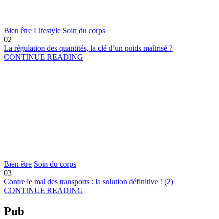
Bien être
Lifestyle
Soin du corps
02
La régulation des quantités, la clé d’un poids maîtrisé ?
CONTINUE READING
Bien être
Soin du corps
03
Contre le mal des transports : la solution définitive ! (2)
CONTINUE READING
Pub