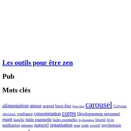
Les outils pour être zen
Pub
Mots clés
carousel
alimentation
amour
argent
bien-être
Cerveau
bien être
corps
consommation
confiance
Développement personnel
cheveux
esprit
huile essentielle
famille
liberté
livre
huiles essentielles
hydratation
naturel
organisation
méditation
psychologie
positif
mémoire
peau
poids