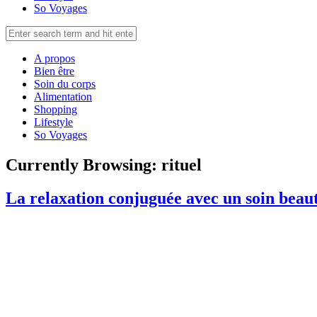
So Voyages
A propos
Bien être
Soin du corps
Alimentation
Shopping
Lifestyle
So Voyages
Currently Browsing:
rituel
La relaxation conjuguée avec un soin beaut