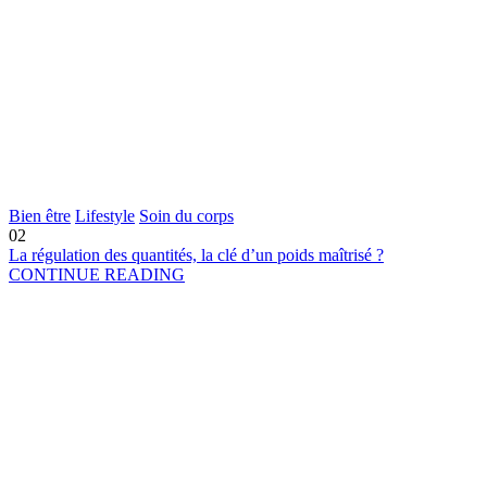
Bien être
Lifestyle
Soin du corps
02
La régulation des quantités, la clé d’un poids maîtrisé ?
CONTINUE READING