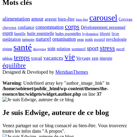
Mots clés
carousel
alimentation
amour
argent
bien-être
Cerveau
bien être
corps
consommation
confiance
Développement personnel
cheveux
esprit
huile essentielle
famille
liberté
livre
huiles essentielles
hydratation
naturel
organisation
méditation
psychologie
positif
mémoire
peau
poids
santé
stress
sport
soin
solution
sommeil
sucré
régime
shopping
vie
temps
vacances
Voyage
zen
travail
énergie
tableau
équilibre
Designed & Developed by
MeridianThemes
Warning
: Undefined array key "author_image_link" in
/home/sobienet/public_html/wp-content/themes/the-
essence/inc/widgets/widget.author.php
on line
37
Je suis Edwige, auteure de ce blog
Venez partager sur ce blog consacré au bien-être. Vous trouverez
toutes les infos dans "A propos".