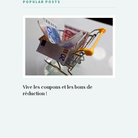
POPULAR POSTS
Vive les coupons et les bons de
réduction !
La régula
poids maî