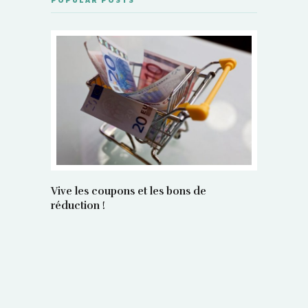
Vive les coupons et les bons de
réduction !
La régula
poids maî