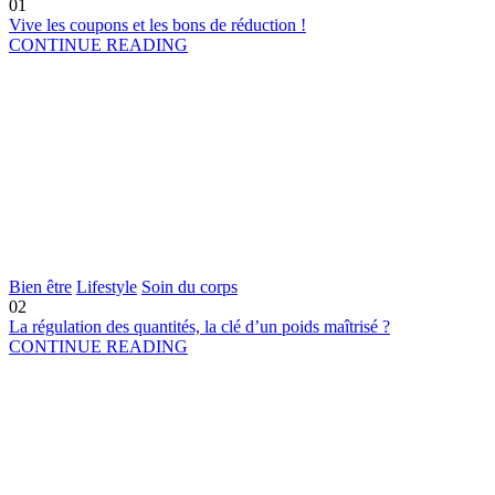
01
Vive les coupons et les bons de réduction !
CONTINUE READING
Bien être
Lifestyle
Soin du corps
02
La régulation des quantités, la clé d’un poids maîtrisé ?
CONTINUE READING