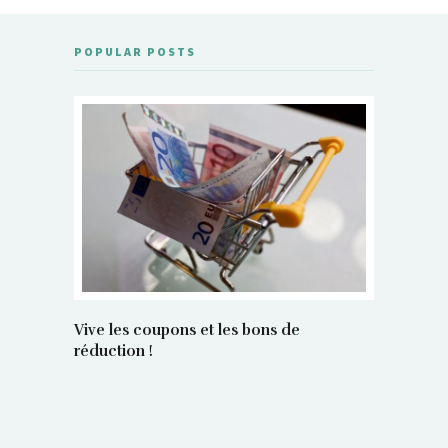
POPULAR POSTS
Vive les coupons et les bons de
réduction !
La régula
poids maî