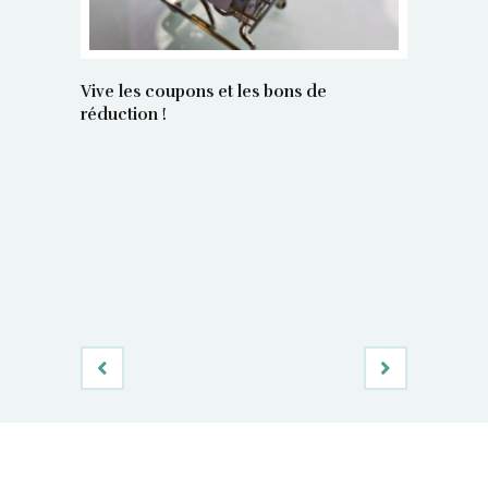
Vive les coupons et les bons de
réduction !
La régula
poids maî