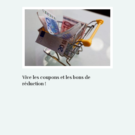
Vive les coupons et les bons de
réduction !
La régula
poids maî