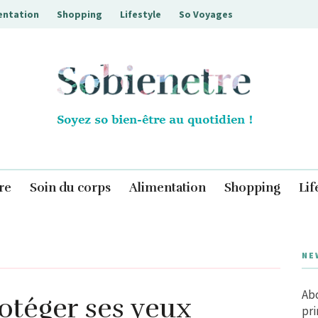
entation
Shopping
Lifestyle
So Voyages
Sobienetre
re
Soin du corps
Alimentation
Shopping
Lif
NE
Abo
otéger ses yeux
pri