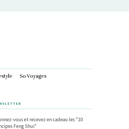
estyle
So Voyages
WSLETTER
nnez-vous et recevez en cadeau les "10
ncipes Feng Shui"