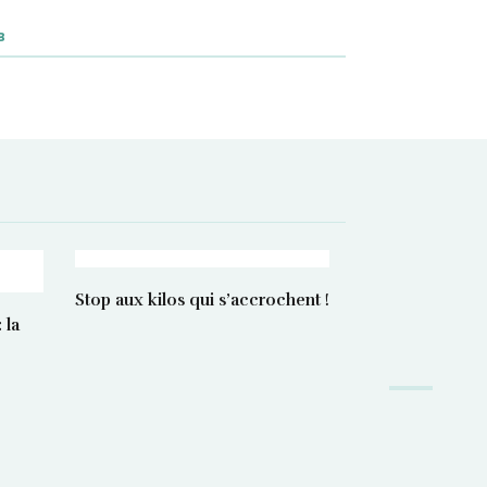
B
Stop aux kilos qui s’accrochent !
 la
Manger bon e