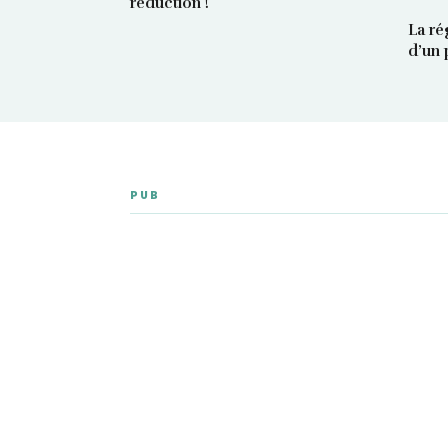
réduction !
La ré
d’un 
PUB