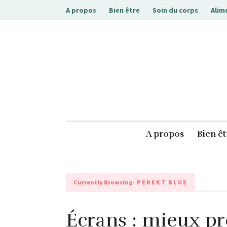
A propos
Bien être
Soin du corps
Alim
.php
A propos
Bien êt
Currently Browsing:
PEREKT BLUE
Écrans : mieux pr