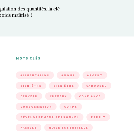
gulation des quantités, la clé
poids maîtrisé ?
MOTS CLÉS
ALIMENTATION
AMOUR
ARGENT
BIEN-ÊTRE
BIEN ÊTRE
CAROUSEL
CERVEAU
CHEVEUX
CONFIANCE
CONSOMMATION
CORPS
DÉVELOPPEMENT PERSONNEL
ESPRIT
FAMILLE
HUILE ESSENTIELLE