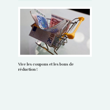
Vive les coupons et les bons de
réduction !
La régula
poids maî